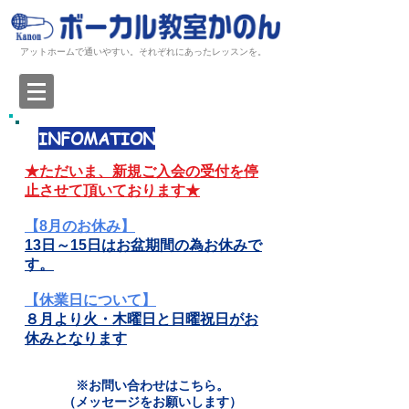
アットホームで通いやすい。それぞれにあったレッスンを。
INFOMATION
★ただいま、新規ご入会の受付を停
止させて頂いております★
【8
月のお休み
】
13日～15日はお盆期間
の為お休みで
す。
【
休業日
について】
８月より火・木曜日と日曜祝日がお
休みとなります
※お問い合わせはこちら。
​（メッセージをお願いします）