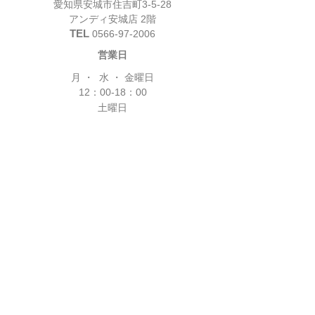
愛知県安城市住吉町3-5-28
​アンディ安城店 2階
TEL
0566-97-2006
営業日
月 ・ 水 ・ 金曜日
12：00-18：00
土曜日
12：00-18：00
完全予約制
休業日
火 ・ 木 ・ 日 ・ 祝日
2014 Kanon Co.,Ltd.All Rights Reserved.
■個人情報のお取り扱い