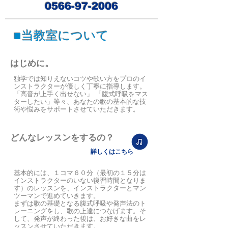
0566-97-2006
■当教室について
はじめに。
独学では知りえないコツや歌い方をプロのイ
ンストラクターが優しく丁寧に指導します。
「高音が上手く出せない」 「腹式呼吸をマス
ターしたい」等々、
あなたの歌の基本的な技
術や悩みをサポートさせていただきます。
どんなレッスンをするの？
詳しくはこちら
基本的には、１コマ６０分（最初の１５分は
インストラクターのいない復習時間となりま
す）のレッスンを、インストラクター
とマン
ツーマンで進めていきます。
まずは歌の基礎となる腹式呼吸や発声法のト
レーニングをし、歌の上達につなげます。そ
して、
発声が終わった後は、お
好きな曲をレ
ッスンさせていただきます。