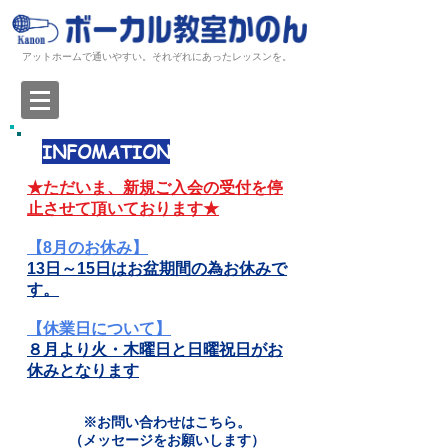
アットホームで通いやすい。それぞれにあったレッスンを。
INFOMATION
★ただいま、新規ご入会の受付を停
止させて頂いております★
【8
月のお休み
】
13日～15日はお盆期間
の為お休みで
す。
【
休業日
について】
８月より火・木曜日と日曜祝日がお
休みとなります
※お問い合わせはこちら。
​（メッセージをお願いします）