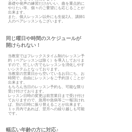
基礎や発声の練習だけがいい、曲を重点的に
やりたい等、個々のご要望にも応じることが
出来ます。
また、個人レッスン以外にも生徒2人、講師1
人のペアレッスンもございます。
同じ曜日や時間のスケジュールが
開けられない！
当教室ではフレックスタイム制のレッスン予
約（ペアレッスンは除く）を導入しておりま
すので、
忙しい方でもレッスンを消化しやす
いシステムとなっております。
当教室の営業日から空いているお日にち、お
時間で、自由にレッスンをご予約頂くことが
出来ます。
もちろん当日のレッスン予約も、可能な限り
受け付けております。
レッスン日時の変更は前営業日まで受け付け
ておりますので、
急用や急病等ご一報頂けれ
ば、別の日時に振り替えることが出来ます。
１ヶ月内であれば、翌月への繰り越しも可能
です。
幅広い年齢の方に対応♪