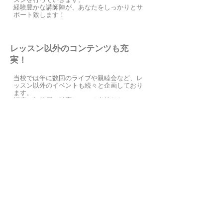
経験豊かな講師陣が、あなたをしっかりとサ
ポート致します！
​レッスン以外のコンテンツも充
実！
当校では年に数回のライブや親睦会など、レ
ッスン以外のイベントも続々と企画しており
ます。
幅広い年齢層に対応している当校ならではの
イベントは、普段あまり話す機会がない方と
交流を持てる場所でもあります。
また他の方の歌を聴くことで、様々なジャン
ルの曲を知ることが出来たり、自分の長所短
所を客観的に知ることも出来るので、歌唱力
をアップさせる絶好のチャンスでもありま
す。
所在地
〒446-0072
愛知県安城市住吉町3-5-28
​アンディ安城店 2階