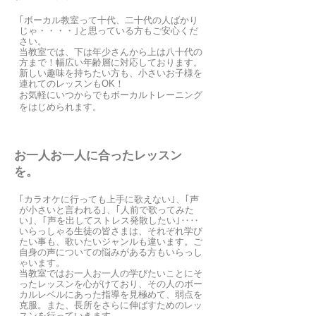
｢ボーカル教室って十代、二十代の人ばかり
じゃ・・・・｣と思っている方もご安心くだ
さい。
当教室では、下は年少さんから上は八十代の
方まで！幅広い年齢層に対応しております。
新しい趣味
を持ちたい
方も、小さいお子様を
連れてのレッスンもOK！
お気軽にいつからでもボーカルトレーニング
をはじめられます。
お一人お一人に合ったレッスン
を。
｢カラオケに行っても上手に歌えない｣、｢声
が小さいと言われる｣、｢人前で歌ってみた
い｣、
｢声を出してストレス発散したい｣‥‥
いらっしゃる生徒の皆さまは、それぞれ学び
たい事も、歌いたいジャンルも違います。ご
自身の声についての悩みがある方もいらっし
ゃいます。
当教室ではお一人お一人の学びたいことにそ
ったレッスンを心がけており、その人の
ボー
カルレベルにあった指導を見極めて、弱点を
克服。
また、長所をさらに伸ばすためのレッ
スンを行っていきます。