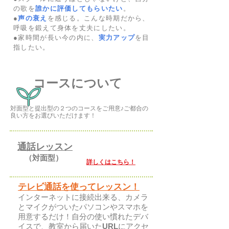
の歌を
誰かに評価してもらいたい
。
●
声の衰え
を感じる。こんな時期だから、
呼吸を鍛えて身体を丈夫にしたい。
●家時間が長い今の内に、
実力アップ
を目
指したい。
コースについて
対面型と提出型の２つのコースをご用意♪ご都合の
良い方をお選びいただけます！
通話
レッスン
（対面型）
​詳しくはこちら！
テレビ通話を使ってレッスン！
インターネットに接続出来る、カメラ
とマイクがついたパソコンやスマホを
用意するだけ！自分の使い慣れたデバ
イスで、教室から届いた
URL
にアクセ