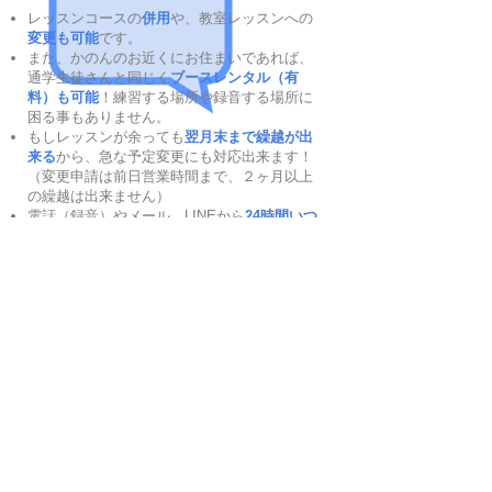
レッスンコースの
併用
や、教室レッスンへの
変更も可能
です。
また、かのんのお近くにお住まいであれば、
通学生徒さんと同じく
ブースレンタル（有
料）も可能
！
練習する場所や録音する場所に
困る事もありません。
もしレッスンが余っても
翌月末まで繰越が出
来る
から、急な予定変更にも対応出来ます！
（変更申請は前日営業時間まで、２ヶ月以上
の繰越は出来ません）
電話（録音）やメール、LINEから
24時間いつ
でも予約OK
！
（教室からの返信が来て確定と
なります）
自分のスケジュールに合わせて、
お好きな時
間
を選べます。
万が一、対面型レッスン中に連続して
5分以上
通信が途切れた場合は、その分のレッスンを
別日に振替え
改めて
補講レッスン
をお約束！
通信障害に加え、音が聞こえない・マイクが
作動しない・デバイスがフリーズした等の機
器障害からも、
レッスン時間が保障されるか
ら、
オンラインでも安心
！