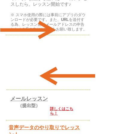
スしたら、レッスン開始です♪
※ スマホ使用の際には事前にアプリのダウ
ンロードが必要です。また、
URL
を送付す
る為、レッスン前にメールアドレスの申告
かＬＩＮEの友だち申請をお願い致します。
メール
レッスン
（提出型）
​詳しくはこち
ら！
音声データのやり取りでレッス