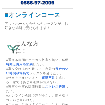
0566-97-2006
■
オンラインコース
アットホームなかのんのレッスンが、お
好きな場所で受けられます！
こんな方
に！
●通える範囲にボーカル教室が無い。移動
時間と費用を節約
したい。
●家を空けるのが難しい、自分の
都合のい
い時間や場所で
レッスンを受けたい。
●外出を控えたいけど、
運動不足
を感じ
る。家ではあまり運動が出来ない。
●家事や仕事の隙間時間に
ストレス解消
し
たい。
●オンライン会議で声が小さい、聞き取り
づらいと言われた。
●スクールに通うほどじゃないけど、自分