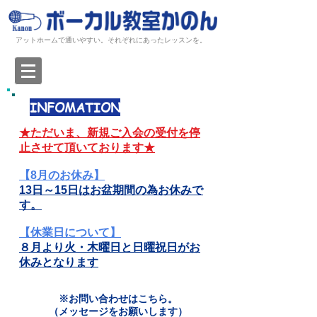
アットホームで通いやすい。それぞれにあったレッスンを。
INFOMATION
★ただいま、新規ご入会の受付を停
止させて頂いております★
【8
月のお休み
】
13日～15日はお盆期間
の為お休みで
す。
【
休業日
について】
８月より火・木曜日と日曜祝日がお
休みとなります
※お問い合わせはこちら。
​（メッセージをお願いします）