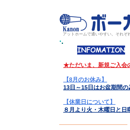
アットホームで通いやすい。それぞ
INFOMATION
★ただいま、新規ご入会
【8
月のお休み
】
13日～15日はお盆期間
の
【
休業日
について】
８月より火・木曜日と日